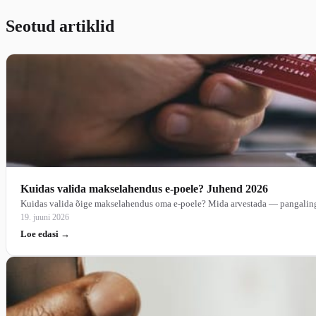
Seotud artiklid
Kuidas valida makselahendus e-poele? Juhend 2026
Kuidas valida õige makselahendus oma e-poele? Mida arvestada — pangalingid
19. juuni 2026
Loe edasi →