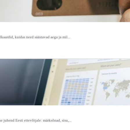
lkaardid, kuidas need säästavad aega ja mil...
 juhend Eesti ettevõtjale: märksõnad, sisu,...