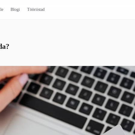
le
Blogi
Tööriistad
ada?