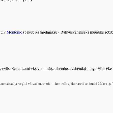
atiiv
Montonio
(pakub ka järelmaksu). Rahvusvaheliseks müügiks sobi
makseviis. Selle lisamiseks vali makselahenduse vahendaja nagu Maksek
ksumäärad ja reeglid võivad muutuda — kontrolli ajakohaseid andmeid Maksu- ja To