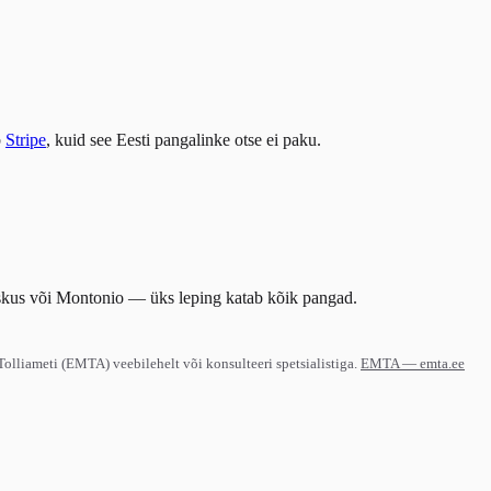
b
Stripe
, kuid see Eesti pangalinke otse ei paku.
eskus või Montonio — üks leping katab kõik pangad.
lliameti (EMTA) veebilehelt või konsulteeri spetsialistiga.
EMTA — emta.ee