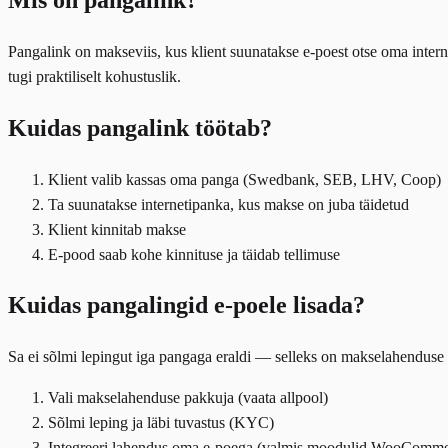
Pangalink on makseviis, kus klient suunatakse e-poest otse oma inter
tugi praktiliselt kohustuslik.
Kuidas pangalink töötab?
Klient valib kassas oma panga (Swedbank, SEB, LHV, Coop)
Ta suunatakse internetipanka, kus makse on juba täidetud
Klient kinnitab makse
E-pood saab kohe kinnituse ja täidab tellimuse
Kuidas pangalingid e-poele lisada?
Sa ei sõlmi lepingut iga pangaga eraldi — selleks on makselahenduse
Vali makselahenduse pakkuja (vaata allpool)
Sõlmi leping ja läbi tuvastus (KYC)
Integreeri lahendus oma e-poega (valmis moodulid WooCommerce