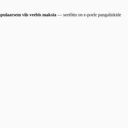
opulaarsem viis veebis maksta
— seetõttu on e-poele pangalinkide