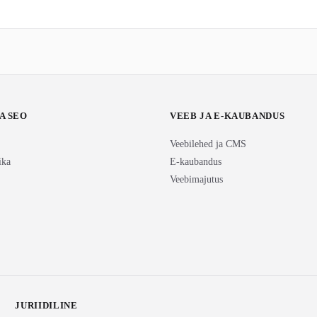
A SEO
VEEB JA E-KAUBANDUS
Veebilehed ja CMS
ika
E-kaubandus
Veebimajutus
JURIIDILINE