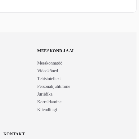
MEESKOND JA AI
Meeskonnatöö
Videokõned
Tehisintellekt
Personalijuhtimine
Juriidika
Korraldamine
Klienditugi
KONTAKT