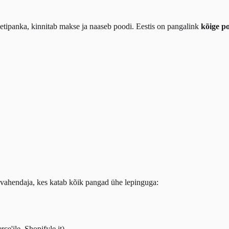
netipanka, kinnitab makse ja naaseb poodi. Eestis on pangalink
kõige p
 vahendaja, kes katab kõik pangad ühe lepinguga:
'ile, Shopifyle jt)