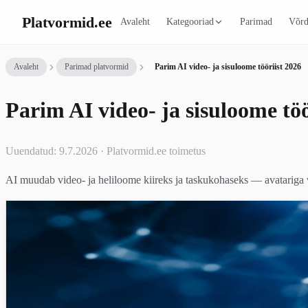
Platvormid
.ee
Avaleht
Kategooriad
Parimad
Võrd
Avaleht
Parimad platvormid
Parim AI video- ja sisuloome tööriist 2026
Parim AI video- ja sisuloome töö
Uuendatud: 9.7.2026 · Platvormid.ee toimetus
AI muudab video- ja heliloome kiireks ja taskukohaseks — avatariga vide