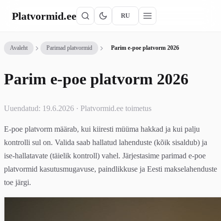
Platvormid
.ee
RU
Avaleht
Parimad platvormid
Parim e-poe platvorm 2026
Parim e-poe platvorm 2026
Uuendatud: 19.6.2026 · Platvormid.ee toimetus
E-poe platvorm määrab, kui kiiresti müüma hakkad ja kui palju
kontrolli sul on. Valida saab hallatud lahenduste (kõik sisaldub) ja
ise-hallatavate (täielik kontroll) vahel. Järjestasime parimad e-poe
platvormid kasutusmugavuse, paindlikkuse ja Eesti makselahenduste
toe järgi.