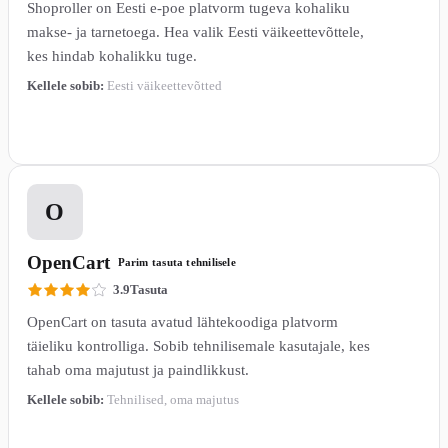
Shoproller on Eesti e-poe platvorm tugeva kohaliku
makse- ja tarnetoega. Hea valik Eesti väikeettevõttele,
kes hindab kohalikku tuge.
Kellele sobib:
Eesti väikeettevõtted
Loe lähemalt →
5
O
OpenCart
Parim tasuta tehnilisele
3.9
Tasuta
OpenCart on tasuta avatud lähtekoodiga platvorm
täieliku kontrolliga. Sobib tehnilisemale kasutajale, kes
tahab oma majutust ja paindlikkust.
Kellele sobib:
Tehnilised, oma majutus
Loe lähemalt →