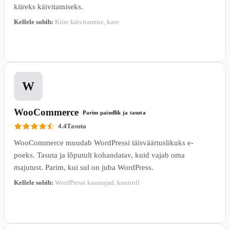
kiireks käivitamiseks.
Kellele sobib:
Kiire käivitamine, kasv
Loe lähemalt →
2
W
WooCommerce
Parim paindlik ja tasuta
4.4
Tasuta
WooCommerce muudab WordPressi täisväärtuslikuks e-
poeks. Tasuta ja lõputult kohandatav, kuid vajab oma
majutust. Parim, kui sul on juba WordPress.
Kellele sobib:
WordPressi kasutajad, kontroll
Loe lähemalt →