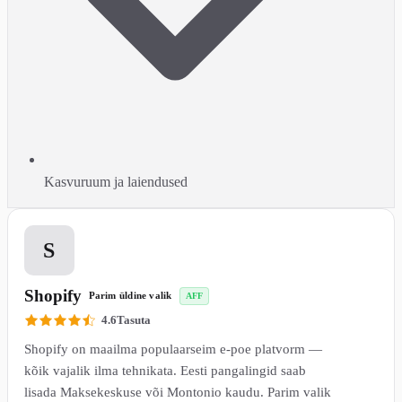
Kasvuruum ja laiendused
1
S
Shopify
Parim üldine valik
AFF
4.6
Tasuta
Shopify on maailma populaarseim e-poe platvorm —
kõik vajalik ilma tehnikata. Eesti pangalingid saab
lisada Maksekeskuse või Montonio kaudu. Parim valik