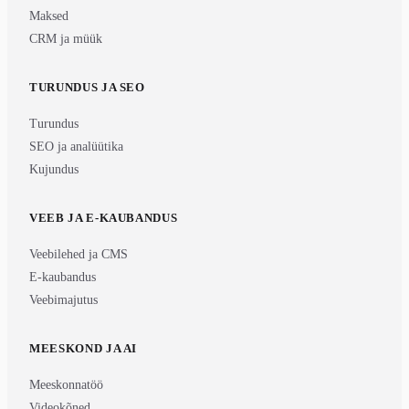
Maksed
CRM ja müük
TURUNDUS JA SEO
Turundus
SEO ja analüütika
Kujundus
VEEB JA E-KAUBANDUS
Veebilehed ja CMS
E-kaubandus
Veebimajutus
MEESKOND JA AI
Meeskonnatöö
Videokõned