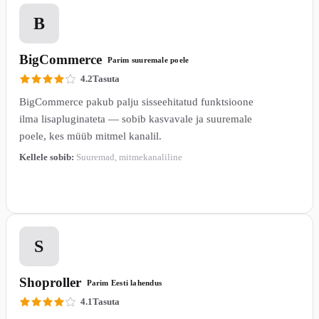
3
B
BigCommerce
Parim suuremale poele
4.2
Tasuta
BigCommerce pakub palju sisseehitatud funktsioone
ilma lisapluginateta — sobib kasvavale ja suuremale
poele, kes müüb mitmel kanalil.
Kellele sobib:
Suuremad, mitmekanaliline
Loe lähemalt →
4
S
Shoproller
Parim Eesti lahendus
4.1
Tasuta