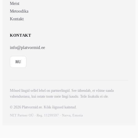
Meist
Metoodika
Kontakt
KONTAKT
info@platvormid.ee
RU
Mõned lingid sellel lehel on partnerlingid. See tähendab, et võime saada
vahendustasu, kui ostate toote meie lingi kaudu. Teile lisakulu ei ole.
© 2026 Platvormid.ee. Kõik õigused kaitstud.
NET Partner OÜ · Reg. 11299597 · Narva, Estonia