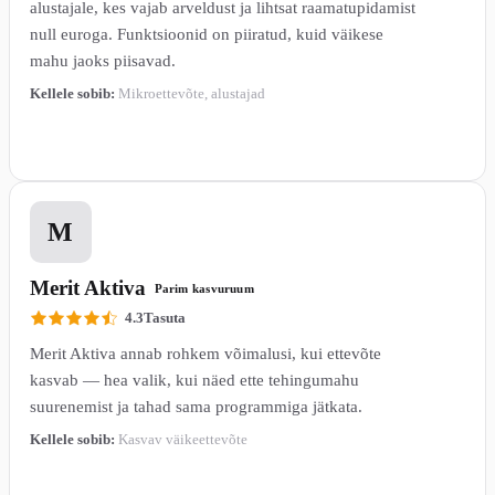
alustajale, kes vajab arveldust ja lihtsat raamatupidamist
null euroga. Funktsioonid on piiratud, kuid väikese
mahu jaoks piisavad.
Kellele sobib:
Mikroettevõte, alustajad
Loe lähemalt →
3
M
Merit Aktiva
Parim kasvuruum
4.3
Tasuta
Merit Aktiva annab rohkem võimalusi, kui ettevõte
kasvab — hea valik, kui näed ette tehingumahu
suurenemist ja tahad sama programmiga jätkata.
Kellele sobib:
Kasvav väikeettevõte
Loe lähemalt →