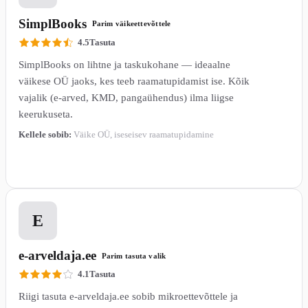
SimplBooks
Parim väikeettevõttele
4.5
Tasuta
SimplBooks on lihtne ja taskukohane — ideaalne
väikese OÜ jaoks, kes teeb raamatupidamist ise. Kõik
vajalik (e-arved, KMD, pangaühendus) ilma liigse
keerukuseta.
Kellele sobib:
Väike OÜ, iseseisev raamatupidamine
Loe lähemalt →
2
E
e-arveldaja.ee
Parim tasuta valik
4.1
Tasuta
Riigi tasuta e-arveldaja.ee sobib mikroettevõttele ja