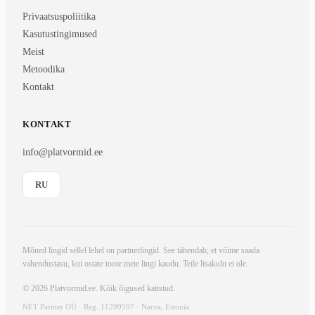
Privaatsuspoliitika
Kasutustingimused
Meist
Metoodika
Kontakt
KONTAKT
info@platvormid.ee
RU
Mõned lingid sellel lehel on partnerlingid. See tähendab, et võime saada
vahendustasu, kui ostate toote meie lingi kaudu. Teile lisakulu ei ole.
© 2026 Platvormid.ee. Kõik õigused kaitstud.
NET Partner OÜ · Reg. 11299597 · Narva, Estonia