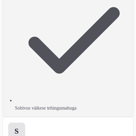
Sobivus väikese tehingumahuga
1
S