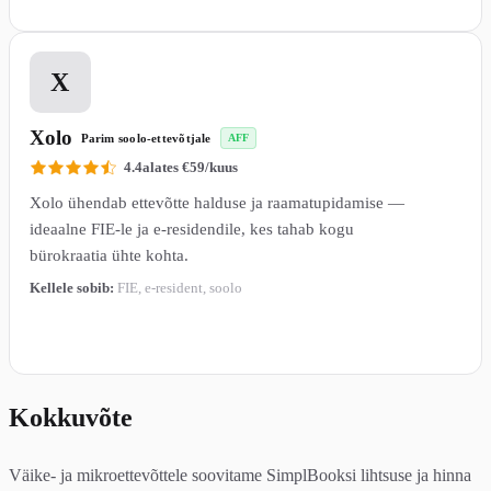
4
X
Xolo
Parim soolo-ettevõtjale
AFF
4.4
alates €59/kuus
Xolo ühendab ettevõtte halduse ja raamatupidamise —
ideaalne FIE-le ja e-residendile, kes tahab kogu
bürokraatia ühte kohta.
Kellele sobib:
FIE, e-resident, soolo
Loe lähemalt →
Kokkuvõte
Väike- ja mikroettevõttele soovitame SimplBooksi lihtsuse ja hinna