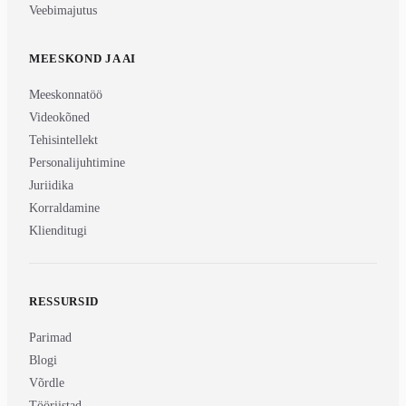
Veebimajutus
MEESKOND JA AI
Meeskonnatöö
Videokõned
Tehisintellekt
Personalijuhtimine
Juriidika
Korraldamine
Klienditugi
RESSURSID
Parimad
Blogi
Võrdle
Tööriistad