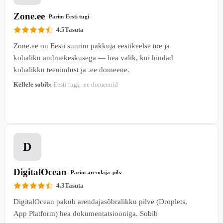
Zone.ee
Parim Eesti tugi
4.5
Tasuta
Zone.ee on Eesti suurim pakkuja eestikeelse toe ja
kohaliku andmekeskusega — hea valik, kui hindad
kohalikku teenindust ja .ee domeene.
Kellele sobib:
Eesti tugi, .ee domeenid
Loe lähemalt →
4
D
DigitalOcean
Parim arendaja-pilv
4.3
Tasuta
DigitalOcean pakub arendajasõbralikku pilve (Droplets,
App Platform) hea dokumentatsiooniga. Sobib