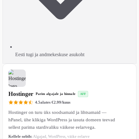
Eesti tugi ja andmekeskuse asukoht
1
Hostinger
Parim algajale ja hinnale
AFF
4.5
alates €2.99/kuus
Hostinger on turu üks soodsamaid ja lihtsamaid —
hPanel, ühe klikiga WordPress ja tasuta domeen teevad
sellest parima stardivaliku väikese eelarvega.
Kellele sobib:
Algajad, WordPress, väike eelarve