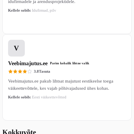
idufirmadele ja arendusprojektidele.
Kellele sobib:
Idufirmad, pilv
Loe lähemalt →
5
V
Veebimajutus.ee
Parim kohalik lihtne valik
3.8
Tasuta
Veebimajutus.ee pakub lihtsat majutust eestikeelse toega
väikeettevõttele, kes vajab põhivajadused ühes kohas.
Kellele sobib:
Eesti väikeettevõtted
Loe lähemalt →
Kokkuvõte