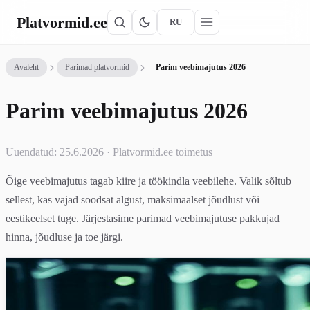
Platvormid
.ee
RU
Avaleht
Parimad platvormid
Parim veebimajutus 2026
Parim veebimajutus 2026
Uuendatud: 25.6.2026 · Platvormid.ee toimetus
Õige veebimajutus tagab kiire ja töökindla veebilehe. Valik sõltub
sellest, kas vajad soodsat algust, maksimaalset jõudlust või
eestikeelset tuge. Järjestasime parimad veebimajutuse pakkujad
hinna, jõudluse ja toe järgi.