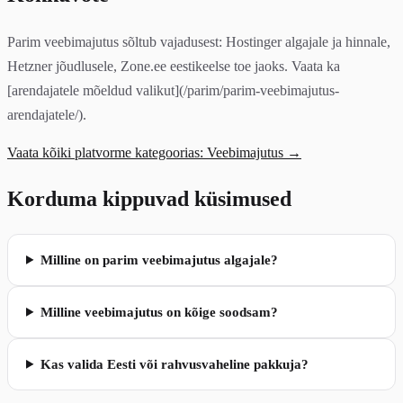
Parim veebimajutus sõltub vajadusest: Hostinger algajale ja hinnale,
Hetzner jõudlusele, Zone.ee eestikeelse toe jaoks. Vaata ka
[arendajatele mõeldud valikut](/parim/parim-veebimajutus-
arendajatele/).
Vaata kõiki platvorme kategoorias: Veebimajutus →
Korduma kippuvad küsimused
Milline on parim veebimajutus algajale?
Milline veebimajutus on kõige soodsam?
Kas valida Eesti või rahvusvaheline pakkuja?