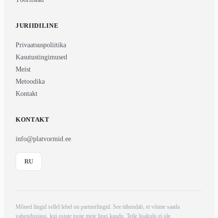
JURIIDILINE
Privaatsuspoliitika
Kasutustingimused
Meist
Metoodika
Kontakt
KONTAKT
info@platvormid.ee
RU
Mõned lingid sellel lehel on partnerlingid. See tähendab, et võime saada
vahendustasu, kui ostate toote meie lingi kaudu. Teile lisakulu ei ole.