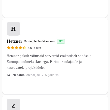
Loe lähemalt →
2
H
Hetzner
Parim jõudlus hinna eest
AFF
4.6
Tasuta
Hetzner pakub võimsaid servereid erakordselt soodsalt,
Euroopa andmekeskustega. Parim arendajatele ja
kasvavatele projektidele.
Kellele sobib:
Arendajad, VPS, jõudlus
Loe lähemalt →
3
Z