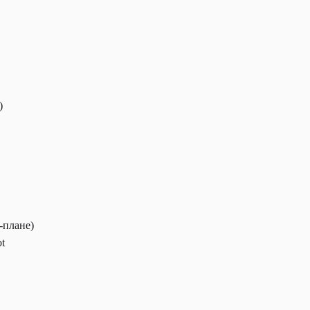
)
-плане)
t