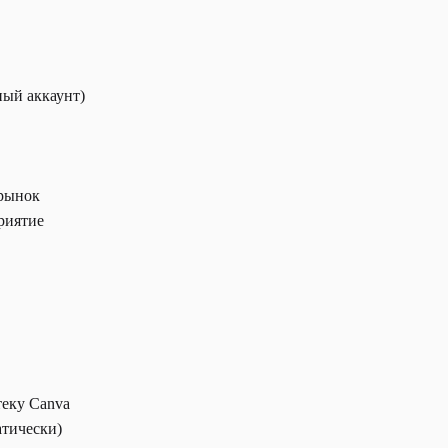
ный аккаунт)
 рынок
риятие
теку Canva
атически)