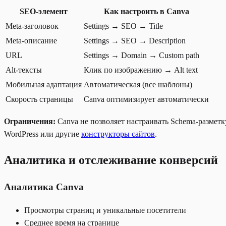
SEO-элемент
Как настроить в Canva
Meta-заголовок
Settings → SEO → Title
Meta-описание
Settings → SEO → Description
URL
Settings → Domain → Custom path
Alt-тексты
Клик по изображению → Alt text
Мобильная адаптация
Автоматическая (все шаблоны)
Скорость страницы
Canva оптимизирует автоматически
Ограничения:
Canva не позволяет настраивать Schema-разметк
WordPress или другие
конструкторы сайтов
.
Аналитика и отслеживание конверсий
Аналитика Canva
Просмотры страниц и уникальные посетители
Среднее время на странице