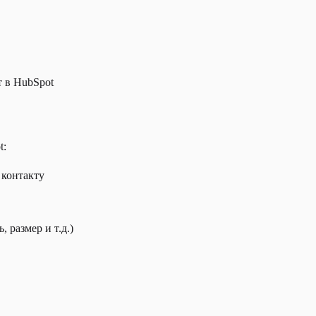
т в HubSpot
t:
 контакту
 размер и т.д.)