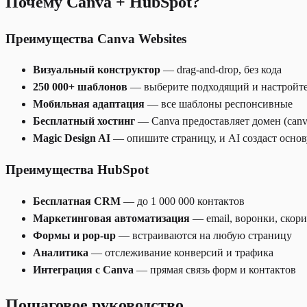
Почему Canva + HubSpot?
Преимущества Canva Websites
Визуальный конструктор
— drag-and-drop, без кода
250 000+ шаблонов
— выберите подходящий и настройте
Мобильная адаптация
— все шаблоны респонсивные
Бесплатный хостинг
— Canva предоставляет домен (canva
Magic Design AI
— опишите страницу, и AI создаст основ
Преимущества HubSpot
Бесплатная CRM
— до 1 000 000 контактов
Маркетинговая автоматизация
— email, воронки, скор
Формы и pop-up
— встраиваются на любую страницу
Аналитика
— отслеживание конверсий и трафика
Интеграция с Canva
— прямая связь форм и контактов
Пошаговое руководство