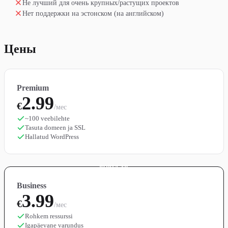
Не лучший для очень крупных/растущих проектов
Нет поддержки на эстонском (на английском)
Цены
Premium
2.99
€
/мес
~100 veebilehte
Tasuta domeen ja SSL
Hallatud WordPress
POPULAR
Business
3.99
€
/мес
Rohkem ressurssi
Igapäevane varundus