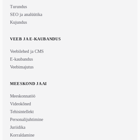
Turundus
SEO ja analüütika
Kujundus
VEEB JA E-KAUBANDUS
Veebilehed ja CMS
E-kaubandus
Veebimajutus
MEESKOND JA AI
Meeskonnatöö
Videokõned
Tehisintellekt
Personalijuhtimine
Juriidika
Korraldamine