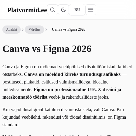
Platvormid
.ee
RU
Avaleht
Võrdlus
Canva vs Figma 2026
Canva vs Figma 2026
Canva ja Figma on mõlemad veebipõhised disainitööriistad, kuid eri
otstarbeks.
Canva on mõeldud kiireks turundusgraafikaks
—
postitused, plakatid, esitlused valmismallidega, ideaalne
mittedisainerile.
Figma on professionaalne UI/UX disaini ja
meeskonnatöö tööriist
veebi- ja rakendusliideste jaoks.
Kui vajad ilusat graafikat ilma disainioskusteta, vali Canva. Kui
kujundad veebilehti, rakendusi või töötad disainitiimis, on Figma
standard.