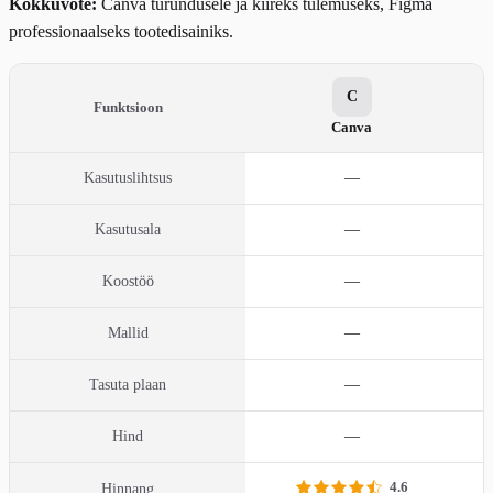
Kokkuvõte:
Canva turundusele ja kiireks tulemuseks, Figma
professionaalseks tootedisainiks.
C
Funktsioon
Canva
Kasutuslihtsus
—
Kasutusala
—
Koostöö
—
Mallid
—
Tasuta plaan
—
Hind
—
4.6
Hinnang