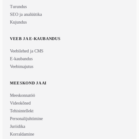
Turundus
SEO ja analüütika
Kujundus
VEEB JA E-KAUBANDUS
Veebilehed ja CMS
E-kaubandus
Veebimajutus
MEESKOND JA AI
Meeskonnatöö
Videokõned
Tehisintellekt
Personalijuhtimine
Juriidika
Korraldamine