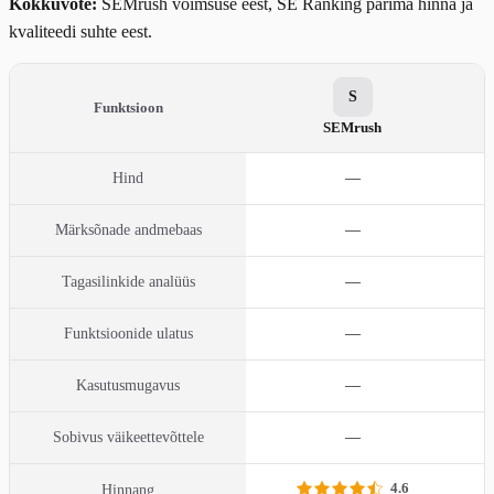
Kokkuvõte:
SEMrush võimsuse eest, SE Ranking parima hinna ja
kvaliteedi suhte eest.
S
Funktsioon
SEMrush
Hind
—
Märksõnade andmebaas
—
Tagasilinkide analüüs
—
Funktsioonide ulatus
—
Kasutusmugavus
—
Sobivus väikeettevõttele
—
4.6
Hinnang